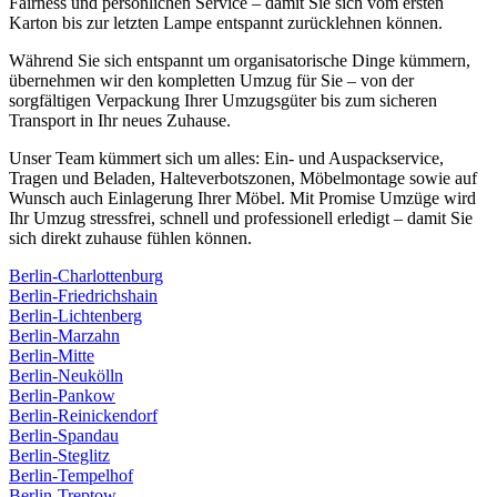
Fairness und persönlichen Service – damit Sie sich vom ersten
Karton bis zur letzten Lampe entspannt zurücklehnen können.
Während Sie sich entspannt um organisatorische Dinge kümmern,
übernehmen wir den kompletten Umzug für Sie – von der
sorgfältigen Verpackung Ihrer Umzugsgüter bis zum sicheren
Transport in Ihr neues Zuhause.
Unser Team kümmert sich um alles: Ein- und Auspackservice,
Tragen und Beladen, Halteverbotszonen, Möbelmontage sowie auf
Wunsch auch Einlagerung Ihrer Möbel. Mit Promise Umzüge wird
Ihr Umzug stressfrei, schnell und professionell erledigt – damit Sie
sich direkt zuhause fühlen können.
Berlin-Charlottenburg
Berlin-Friedrichshain
Berlin-Lichtenberg
Berlin-Marzahn
Berlin-Mitte
Berlin-Neukölln
Berlin-Pankow
Berlin-Reinickendorf
Berlin-Spandau
Berlin-Steglitz
Berlin-Tempelhof
Berlin-Treptow