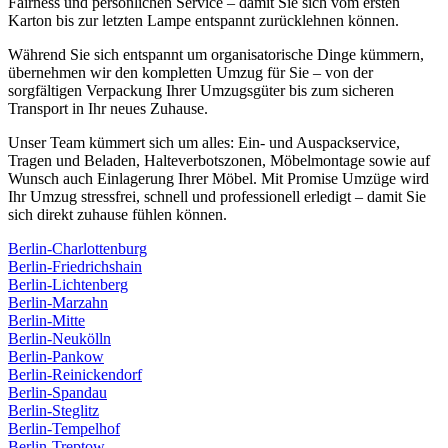
Fairness und persönlichen Service – damit Sie sich vom ersten
Karton bis zur letzten Lampe entspannt zurücklehnen können.
Während Sie sich entspannt um organisatorische Dinge kümmern,
übernehmen wir den kompletten Umzug für Sie – von der
sorgfältigen Verpackung Ihrer Umzugsgüter bis zum sicheren
Transport in Ihr neues Zuhause.
Unser Team kümmert sich um alles: Ein- und Auspackservice,
Tragen und Beladen, Halteverbotszonen, Möbelmontage sowie auf
Wunsch auch Einlagerung Ihrer Möbel. Mit Promise Umzüge wird
Ihr Umzug stressfrei, schnell und professionell erledigt – damit Sie
sich direkt zuhause fühlen können.
Berlin-Charlottenburg
Berlin-Friedrichshain
Berlin-Lichtenberg
Berlin-Marzahn
Berlin-Mitte
Berlin-Neukölln
Berlin-Pankow
Berlin-Reinickendorf
Berlin-Spandau
Berlin-Steglitz
Berlin-Tempelhof
Berlin-Treptow