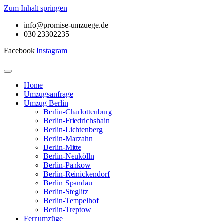
Zum Inhalt springen
info@promise-umzuege.de
030 23302235
Facebook
Instagram
Home
Umzugsanfrage
Umzug Berlin
Berlin-Charlottenburg
Berlin-Friedrichshain
Berlin-Lichtenberg
Berlin-Marzahn
Berlin-Mitte
Berlin-Neukölln
Berlin-Pankow
Berlin-Reinickendorf
Berlin-Spandau
Berlin-Steglitz
Berlin-Tempelhof
Berlin-Treptow
Fernumzüge